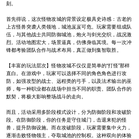
刻。
首先得说，这次怪物攻城的背景设定极具史诗感：古老的
上古怪兽突袭人类领地，城池岌岌可危。玩家需要组成队
伍，与其他战士共同防御城池，炮火与剑光交织，战况激
烈。活动地图宏大，场景逼真，仿佛身临其境。每一次冲
锋都考验团队合作与战术布局，真正做到集智取胜。
【丰富的玩法层次】怪物攻城不仅仅是简单的“打怪”那样
直白。在游戏中，玩家可以选择不同的角色角色进行攻
防，如强攻型的战士、远程类的弓手，以及法术输出的巫
师，每一种职业都在战场中担当不同的职责。团队合作的
默契，将极大影响整场战斗的走向。
而且，活动采用多阶段模式设计，分为防御阶段和攻破阶
段。在防御阶段，你的任务是守住城门，击退来犯的怪
兽，提升防御设施。而在攻破阶段，玩家需要集中火力，
逐渐击败怪物领主，夺取城池的控制权。这种双向的体验