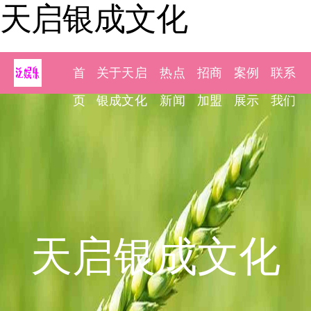
天启银成文化
首
关于天启
热点
招商
案例
联系
页
银成文化
新闻
加盟
展示
我们
天启银成文化