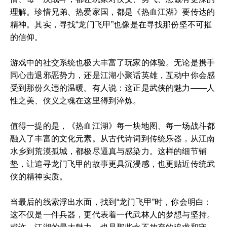
理解。珍惜兄弟、热爱家国，都是《热血江湖》要传达的
精神。其实，寻找“龙门飞甲”也像是在寻找那份坚不可摧
的信仰。
游戏中的社交系统也极大丰富了玩家的体验。无论是携手
同心击退邪恶势力，还是江湖小聚话英雄，互动中你会感
受到那份久违的温暖。有人说：这正是武侠的魅力——人
性之美、侠义之魂在这里得到淬炼。
值得一提的是，《热血江湖》每一块地图、每一场战斗都
融入了丰富的文化元素。从古代诗词到传统乐器，从江南
水乡到荒漠孤城，都极尽逼真与感染力。这样的细节铺
垫，让追寻龙门飞甲的故事更具沉浸感，也更贴近传统武
侠的精神实质。
当最后的线索浮出水面，找到“龙门飞甲”时，你会明白：
这不仅是一件兵器，更代表着一代武林人的梦想与坚持。